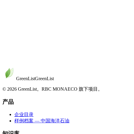
公众环境研究中心 — 覆盖中国运营主体的实时排放数
据。
看它如何落地
已有 11 家企业按这套方法完成评级
打开企业目录，横向比较首批样例公司；再进入 CNOOC 档
案，查看这套方法如何落实为图表、证据链与防漂绿保障机
制。
打开企业目录
查看 CNOOC 档案
GreenList
Green
List
© 2026 GreenList。RBC MONAECO 旗下项目。
产品
企业目录
样例档案 — 中国海洋石油
知识库