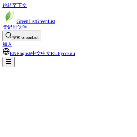
跳转至正文
GreenList
Green
List
登记册
伙伴
搜索 GreenList
加入
EN
English
中文
中文
RU
Русский
三
套
可
持
续
发
展
方
法
论
On this page