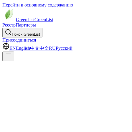
Перейти к основному содержанию
GreenList
Green
List
Реестр
Партнеры
Поиск GreenList
Присоединиться
EN
English
中文
中文
RU
Русский
B2B энергетический продукт
·
НОВАТЭК
Партия СПГ Ямал
Демо-карточка жизненного цикла СПГ: сырьевой газ, энергия
сжижения, вода, транспортировка и downstream-след.
Демо-концепт