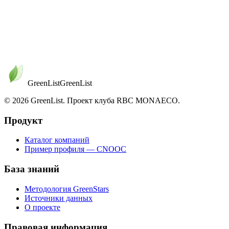
передача первичных данных — редакция читает каждое
письмо.
Редакционная почта
support@greenlist.info
PGP-ключ
Отпечаток будет опубликован к Тому 02
GreenList
Green
List
© 2026 GreenList. Проект клуба RBC MONAECO.
Продукт
Каталог компаний
Пример профиля — CNOOC
База знаний
Методология GreenStars
Источники данных
О проекте
Правовая информация