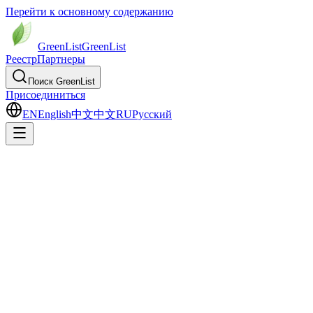
Перейти к основному содержанию
GreenList
Green
List
Реестр
Партнеры
Поиск GreenList
Присоединиться
EN
English
中文
中文
RU
Русский
О проекте GreenList
Независимый
реестр, с отраслевой
логикой и построчным аудитом
GreenList — независимый реестр экологических показателей
энергетических компаний. Мы не продаём рейтинги и не
формируем инвестиционных сигналов — мы публикуем
аудируемую запись, которую любой желающий может
пересчитать по первоисточникам.
Миссия