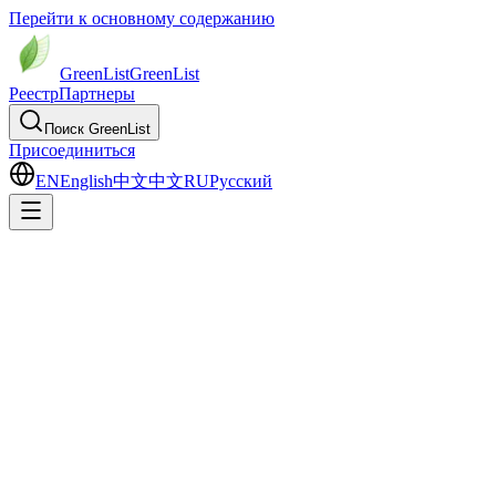
Перейти к основному содержанию
GreenList
Green
List
Реестр
Партнеры
Поиск GreenList
Присоединиться
EN
English
中文
中文
RU
Русский
Верифицированный каталог
Все проверенные экопрофили в одном
списке
Сравните экологические показатели верифицированных
компаний. Фильтруйте по уровню GreenStars, региону или
отрасли.
Обновлено апрель 2026 г.
Уточнить поиск