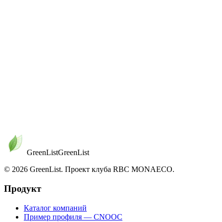
2.8
Развивающийся
—
—
—
Обновлено янв. 2026 г.
GreenList
Green
List
© 2026 GreenList. Проект клуба RBC MONAECO.
Продукт
Каталог компаний
Пример профиля — CNOOC